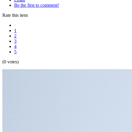
Be the first to comment!
Rate this item
1
2
3
4
5
(0 votes)