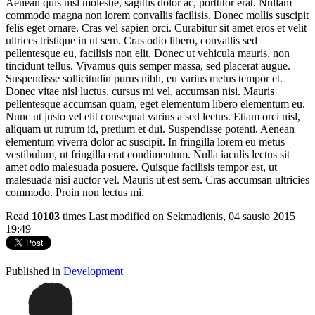
Aenean quis nisl molestie, sagittis dolor ac, porttitor erat. Nullam
commodo magna non lorem convallis facilisis. Donec mollis suscipit
felis eget ornare. Cras vel sapien orci. Curabitur sit amet eros et velit
ultrices tristique in ut sem. Cras odio libero, convallis sed
pellentesque eu, facilisis non elit. Donec ut vehicula mauris, non
tincidunt tellus. Vivamus quis semper massa, sed placerat augue.
Suspendisse sollicitudin purus nibh, eu varius metus tempor et.
Donec vitae nisl luctus, cursus mi vel, accumsan nisi. Mauris
pellentesque accumsan quam, eget elementum libero elementum eu.
Nunc ut justo vel elit consequat varius a sed lectus. Etiam orci nisl,
aliquam ut rutrum id, pretium et dui. Suspendisse potenti. Aenean
elementum viverra dolor ac suscipit. In fringilla lorem eu metus
vestibulum, ut fringilla erat condimentum. Nulla iaculis lectus sit
amet odio malesuada posuere. Quisque facilisis tempor est, ut
malesuada nisi auctor vel. Mauris ut est sem. Cras accumsan ultricies
commodo. Proin non lectus mi.
Read
10103
times
Last modified on Sekmadienis, 04 sausio 2015
19:49
Published in
Development