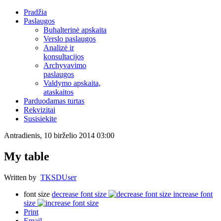
Pradžia
Paslaugos
Buhalterinė apskaita
Verslo paslaugos
Analizė ir
konsultacijos
Archyvavimo
paslaugos
Valdymo apskaita,
ataskaitos
Parduodamas turtas
Rekvizitai
Susisiekite
Antradienis, 10 birželio 2014 03:00
My table
Written by
TKSDUser
font size
decrease font size
increase font
size
Print
Email